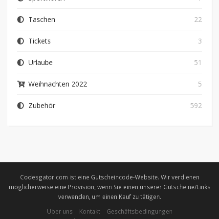
Taschen
22
Tickets
3
Urlaube
51
Weihnachten 2022
5
Zubehör
592
Codesgator.com ist eine Gutscheincode-Website. Wir verdienen
möglicherweise eine Provision, wenn Sie einen unserer Gutscheine/Links
verwenden, um einen Kauf zu tätigen.
Über uns
Kontakt
Geschäftsbedingungen