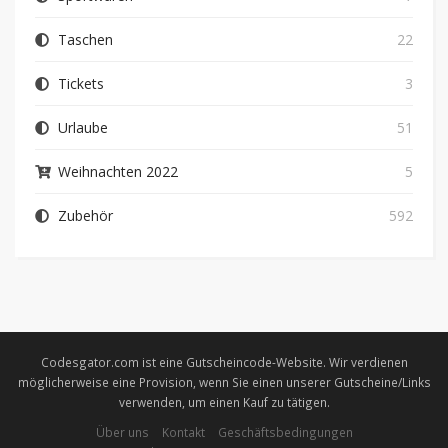
Taschen
22
Tickets
3
Urlaube
51
Weihnachten 2022
5
Zubehör
592
Codesgator.com ist eine Gutscheincode-Website. Wir verdienen
möglicherweise eine Provision, wenn Sie einen unserer Gutscheine/Links
verwenden, um einen Kauf zu tätigen.
Über uns
Kontakt
Geschäftsbedingungen