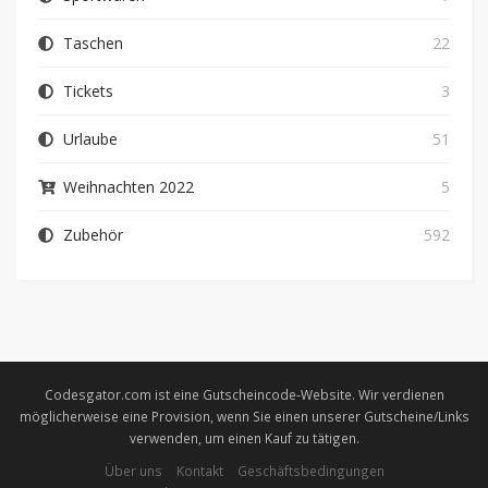
Taschen
22
Tickets
3
Urlaube
51
Weihnachten 2022
5
Zubehör
592
Codesgator.com ist eine Gutscheincode-Website. Wir verdienen
möglicherweise eine Provision, wenn Sie einen unserer Gutscheine/Links
verwenden, um einen Kauf zu tätigen.
Über uns
Kontakt
Geschäftsbedingungen