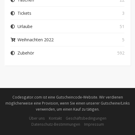
Tickets
3
Urlaube
51
Weihnachten 2022
5
Zubehör
592
Codesgator.com ist eine Gutscheincode-Website. Wir verdienen
möglicherweise eine Provision, wenn Sie einen unserer Gutscheine/Links
verwenden, um einen Kauf zu tätigen.
Über uns
Kontakt
Geschäftsbedingungen
Datenschutz-Bestimmungen
Impressum