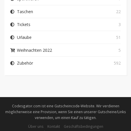
Taschen
22
Tickets
3
Urlaube
51
Weihnachten 2022
5
Zubehör
592
Codesgator.com ist eine Gutscheincode-Website. Wir verdienen
möglicherweise eine Provision, wenn Sie einen unserer Gutscheine/Links
verwenden, um einen Kauf zu tätigen.
Über uns
Kontakt
Geschäftsbedingungen