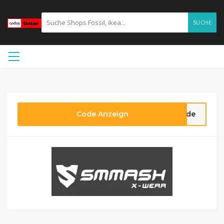
SUCHE
Code Anzeign
code