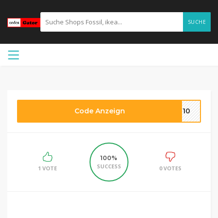
SUCHE
Code Anzeign
LZ10
100%
SUCCESS
1 VOTE
0 VOTES