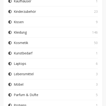
Kaufhäuser
1
Kinderzubehör
23
Kissen
9
Kleidung
146
Kosmetik
50
Kunstbedarf
1
Laptops
6
Lebensmittel
3
Möbel
3
Parfum & Düfte
5
Proteins
1