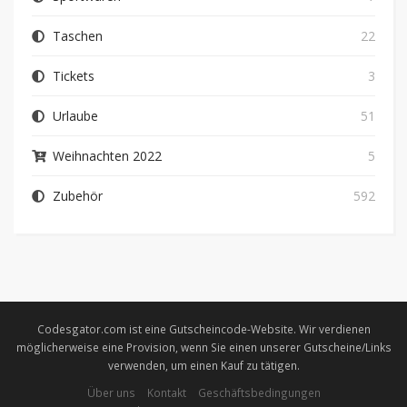
Taschen
22
Tickets
3
Urlaube
51
Weihnachten 2022
5
Zubehör
592
Codesgator.com ist eine Gutscheincode-Website. Wir verdienen
möglicherweise eine Provision, wenn Sie einen unserer Gutscheine/Links
verwenden, um einen Kauf zu tätigen.
Über uns
Kontakt
Geschäftsbedingungen