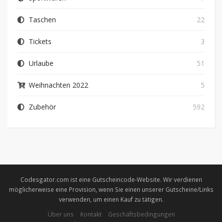
Taschen
22
Tickets
3
Urlaube
51
Weihnachten 2022
5
Zubehör
592
Codesgator.com ist eine Gutscheincode-Website. Wir verdienen
möglicherweise eine Provision, wenn Sie einen unserer Gutscheine/Links
verwenden, um einen Kauf zu tätigen.
Über uns
Kontakt
Geschäftsbedingungen