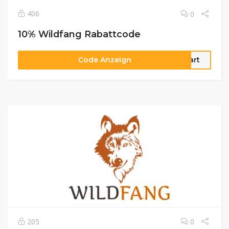
406
0
10% Wildfang Rabattcode
Code Anzeign
tart
205
0