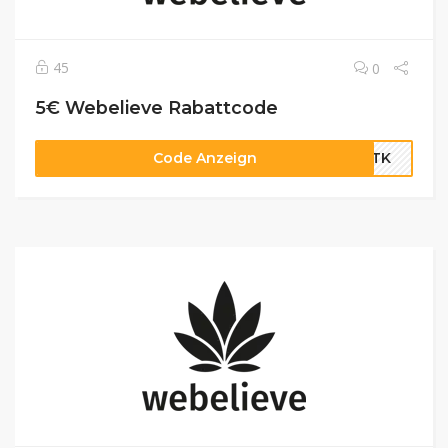
45
0
5€ Webelieve Rabattcode
Code Anzeign
BTTK