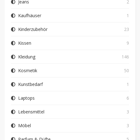
Jeans
2
Kaufhäuser
1
Kinderzubehör
23
Kissen
9
Kleidung
146
Kosmetik
50
Kunstbedarf
1
Laptops
6
Lebensmittel
3
Möbel
3
Parfum & Düfte
5