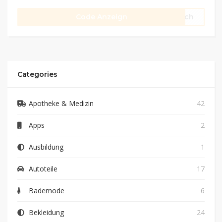
Code Anzeign
lich
Categories
Apotheke & Medizin
42
Apps
2
Ausbildung
1
Autoteile
17
Bademode
6
Bekleidung
24