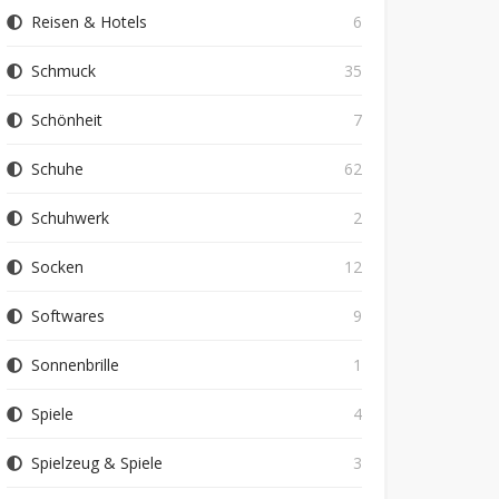
Reisen & Hotels
6
Schmuck
35
Schönheit
7
Schuhe
62
Schuhwerk
2
Socken
12
Softwares
9
Sonnenbrille
1
Spiele
4
Spielzeug & Spiele
3