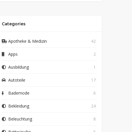
Categories
Apotheke & Medizin
42
Apps
2
Ausbildung
1
Autoteile
17
Bademode
6
Bekleidung
24
Beleuchtung
8
Bettwäsche
5