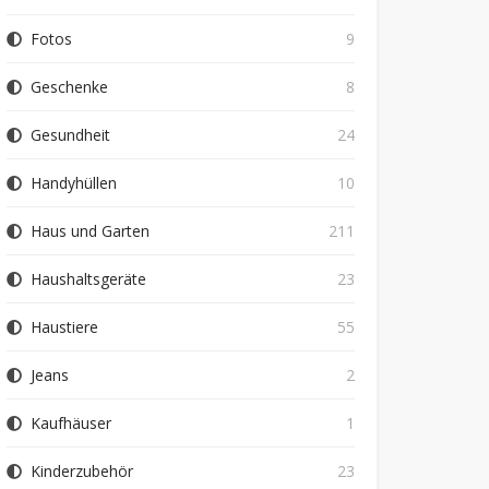
Fotos
9
Geschenke
8
Gesundheit
24
Handyhüllen
10
Haus und Garten
211
Haushaltsgeräte
23
Haustiere
55
Jeans
2
Kaufhäuser
1
Kinderzubehör
23