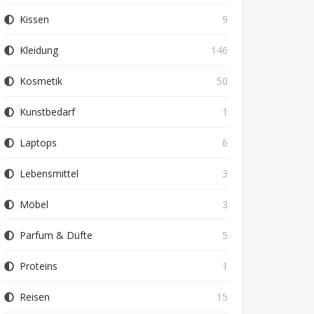
Kissen
9
Kleidung
146
Kosmetik
50
Kunstbedarf
1
Laptops
6
Lebensmittel
3
Möbel
3
Parfum & Düfte
5
Proteins
1
Reisen
15