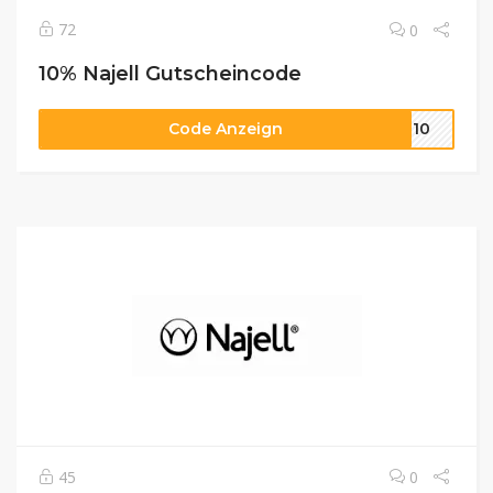
72
0
10% Najell Gutscheincode
Code Anzeign
ER10
45
0