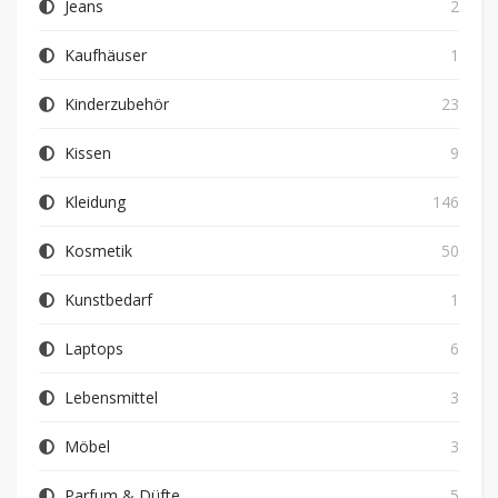
Jeans
2
Kaufhäuser
1
Kinderzubehör
23
Kissen
9
Kleidung
146
Kosmetik
50
Kunstbedarf
1
Laptops
6
Lebensmittel
3
Möbel
3
Parfum & Düfte
5