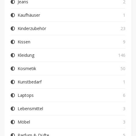
Jeans
2
Kaufhäuser
1
Kinderzubehör
23
Kissen
9
Kleidung
146
Kosmetik
50
Kunstbedarf
1
Laptops
6
Lebensmittel
3
Möbel
3
Parfum & Düfte
5