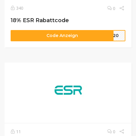
340
0
18% ESR Rabattcode
Code Anzeign
ve20
11
0