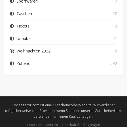
Sportwaren
7
Taschen
22
Tickets
3
Urlaube
51
Weihnachten 2022
5
Zubehör
592
Codesgator.com ist eine Gutscheincode-Website. Wir verdienen
möglicherweise eine Provision, wenn Sie einen unserer Gutscheine/Links
verwenden, um einen Kauf zu tätigen.
Über uns
Kontakt
Geschäftsbedingungen