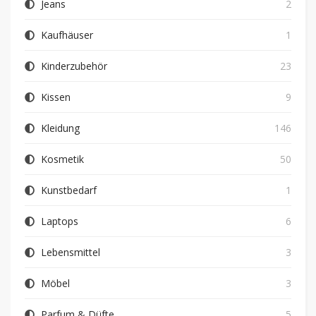
Jeans
2
Kaufhäuser
1
Kinderzubehör
23
Kissen
9
Kleidung
146
Kosmetik
50
Kunstbedarf
1
Laptops
6
Lebensmittel
3
Möbel
3
Parfum & Düfte
5