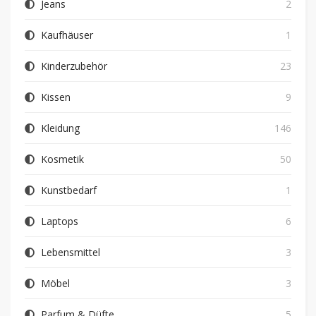
Jeans
2
Kaufhäuser
1
Kinderzubehör
23
Kissen
9
Kleidung
146
Kosmetik
50
Kunstbedarf
1
Laptops
6
Lebensmittel
3
Möbel
3
Parfum & Düfte
5