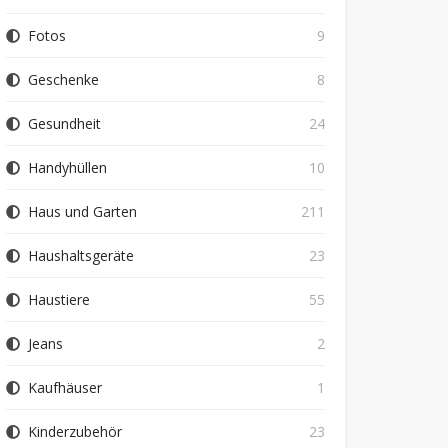
Fotos
9
Geschenke
8
Gesundheit
24
Handyhüllen
10
Haus und Garten
211
Haushaltsgeräte
23
Haustiere
55
Jeans
2
Kaufhäuser
1
Kinderzubehör
23