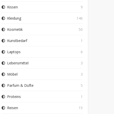
Kissen
9
Kleidung
146
Kosmetik
50
Kunstbedarf
1
Laptops
6
Lebensmittel
3
Möbel
3
Parfum & Düfte
5
Proteins
1
Reisen
15