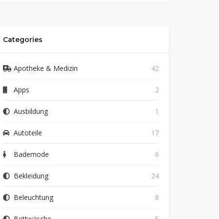
Categories
Apotheke & Medizin
42
Apps
2
Ausbildung
1
Autoteile
17
Bademode
6
Bekleidung
24
Beleuchtung
8
Bettwäsche
5