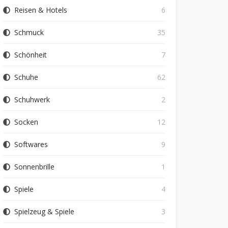
Reisen & Hotels
6
Schmuck
35
Schönheit
7
Schuhe
62
Schuhwerk
2
Socken
12
Softwares
9
Sonnenbrille
1
Spiele
4
Spielzeug & Spiele
3