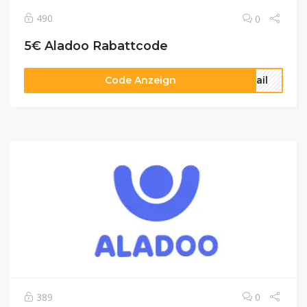
490
0
5€ Aladoo Rabattcode
Code Anzeign
mail
389
0