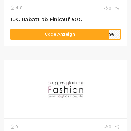
418
0
10€ Rabatt ab Einkauf 50€
Code Anzeign
8596
0
0